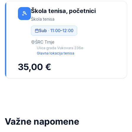
Škola tenisa, početnici
🎾
Škola tenisa
Sub
·
11:00
–
12:00
ŠRC Trnje
Ulica grada Vukovara 236e
Glavna lokacija tenisa
35,00 €
Važne napomene