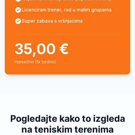
Licencirani trener, rad u malim grupama
Super zabava s vršnjacima
35,00 €
mjesečno (1x tjedno)
Pogledajte kako to izgleda
na teniskim terenima