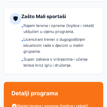
Zašto Mali sportaši
🛡️
Najam terena i opreme (loptice i reketi)
•
uključen u cijenu programa.
Licencirani trener s dugogodišnjim
•
iskustvom rada s djecom u malim
grupama.
Super zabava s vršnjacima i učenje
•
tenisa kroz igru i druženje.
Detalji programa
Najam terena i opreme (loptice i reketi)