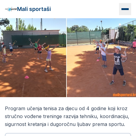
Mali sportaši
Naslovna
Programi
Vrtići
Lokacije
Info
Program učenja tenisa za djecu od 4 godine koji kroz
Od 4. godine
Kontakt
stručno vođene treninge razvija tehniku, koordinaciju,
Škola tenisa za djecu u Zagrebu
sigurnost kretanja i dugoročnu ljubav prema sportu.