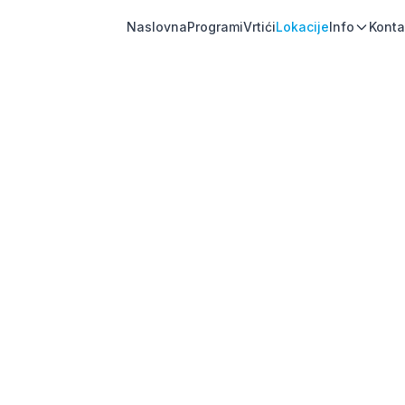
Naslovna
Programi
Vrtići
Lokacije
Info
Konta