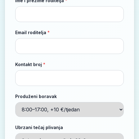
Ime i prezime roditelja
*
Email roditelja
*
Kontakt broj
*
Produženi boravak
Ubrzani tečaj plivanja