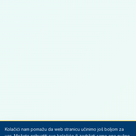
Kolačići nam pomažu da web stranicu učinimo još boljom za
vas. Možete prihvatiti sve kolačiće ili zadržati samo one nužne