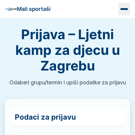
Mali sportaši
Prijava – Ljetni
Naslovna
kamp za djecu u
Programi
Zagrebu
Vrtići
Lokacije
Odaberi grupu/termin i upiši podatke za prijavu
Info
Kontakt
Podaci za prijavu