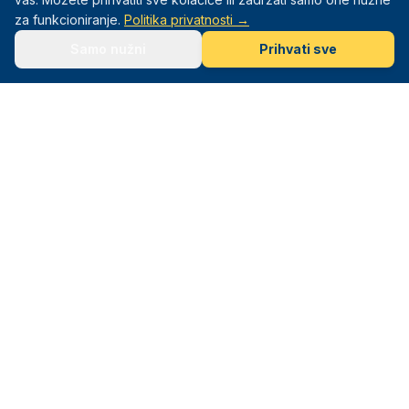
za funkcioniranje.
Politika privatnosti →
Samo nužni
Prihvati sve
Mali Sportaši
Sportska akademija za djecu od 3–12 godina. Sport. Igra.
Razvoj.
Navigacija
Naslovna
Programi
Lokacije
Info
O nama
Olimpijada