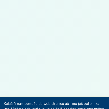
Kolačići nam pomažu da web stranicu učinimo još boljom za
vas. Možete prihvatiti sve kolačiće ili zadržati samo one nužne