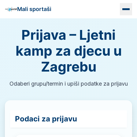
Mali sportaši
Prijava – Ljetni
Naslovna
kamp za djecu u
Programi
Zagrebu
Vrtići
Lokacije
Odaberi grupu/termin i upiši podatke za prijavu
Info
Kontakt
Podaci za prijavu