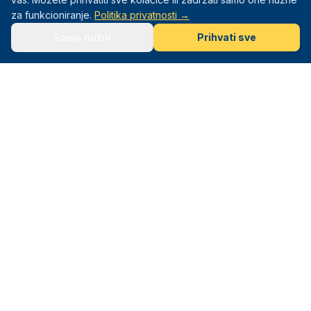
za funkcioniranje.
Politika privatnosti →
Samo nužni
Prihvati sve
Mali Sportaši
Sportska akademija za djecu od 3–12 godina. Sport. Igra.
Razvoj.
Navigacija
Naslovna
Programi
Lokacije
Info
O nama
Olimpijada