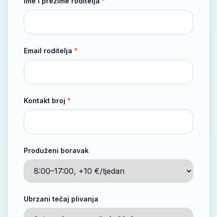
Ime i prezime roditelja
*
Email roditelja
*
Kontakt broj
*
Produženi boravak
Ubrzani tečaj plivanja