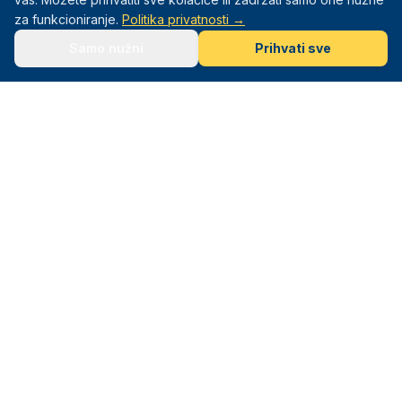
za funkcioniranje.
Politika privatnosti →
Samo nužni
Prihvati sve
Mali Sportaši
Sportska akademija za djecu od 3–12 godina. Sport. Igra.
Razvoj.
Navigacija
Naslovna
Programi
Lokacije
Info
O nama
Olimpijada