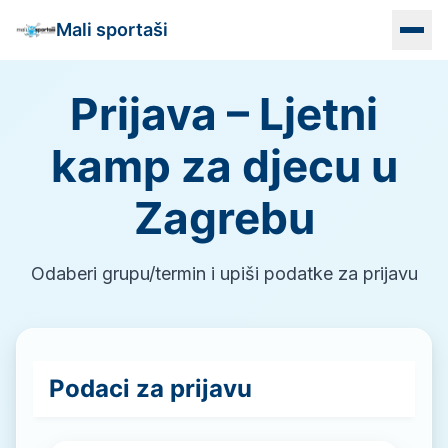
Mali sportaši
Prijava – Ljetni
Naslovna
kamp za djecu u
Programi
Zagrebu
Vrtići
Lokacije
Odaberi grupu/termin i upiši podatke za prijavu
Info
Kontakt
Podaci za prijavu