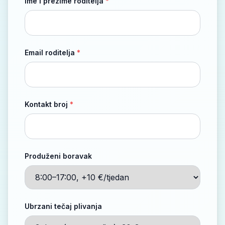
Ime i prezime roditelja
*
Email roditelja
*
Kontakt broj
*
Produženi boravak
Ubrzani tečaj plivanja