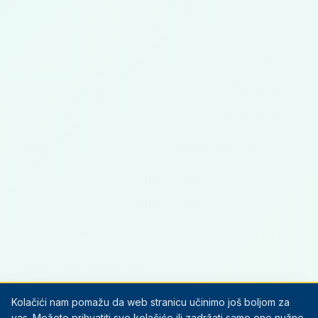
Kolačići nam pomažu da web stranicu učinimo još boljom za
vas. Možete prihvatiti sve kolačiće ili zadržati samo one nužne