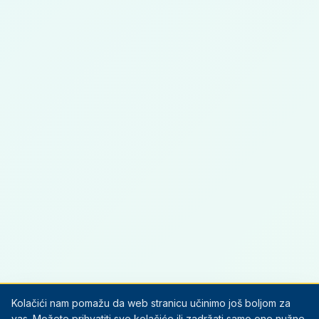
Kolačići nam pomažu da web stranicu učinimo još boljom za
vas. Možete prihvatiti sve kolačiće ili zadržati samo one nužne