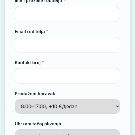
Ime i prezime roditelja
*
Email roditelja
*
Kontakt broj
*
Produženi boravak
Ubrzani tečaj plivanja