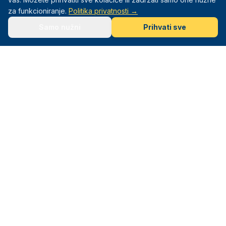
za funkcioniranje.
Politika privatnosti →
Samo nužni
Prihvati sve
Mali Sportaši
Sportska akademija za djecu od 3–12 godina. Sport. Igra.
Razvoj.
Navigacija
Naslovna
Programi
Lokacije
Info
O nama
Olimpijada