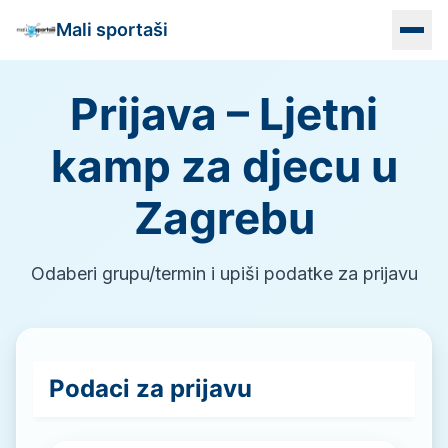
Mali sportaši
Prijava – Ljetni
Naslovna
kamp za djecu u
Programi
Zagrebu
Vrtići
Lokacije
Odaberi grupu/termin i upiši podatke za prijavu
Info
Kontakt
Podaci za prijavu