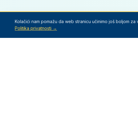
Kolačići nam pomažu da web stranicu učinimo još boljom za va
Politika privatnosti →
Mali Sportaši
Sportska akademija za djecu od 3–12 godina. Sport. Igra.
Razvoj.