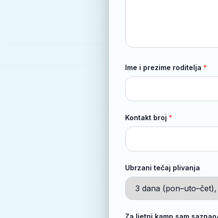
Ime i prezime roditelja
*
Kontakt broj
*
Ubrzani tečaj plivanja
Za ljetni kamp sam saznao