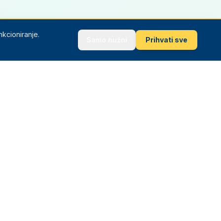
nkcioniranje.
Samo nužni
Prihvati sve
📘
📷
▶️