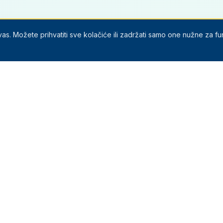
s. Možete prihvatiti sve kolačiće ili zadržati samo one nužne za fu
Navigacija
Naslovna
Programi
Lokacije
Info
O nama
Olimpijada
Novosti
Politika privatnosti
Kontakt