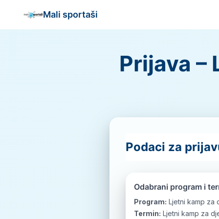
Mali sportaši
Prijava –
Podaci za prija
Odabrani program i te
Program:
Ljetni kamp za
Termin:
Ljetni kamp za dj