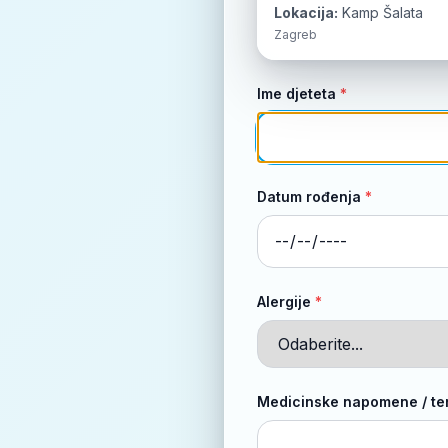
Lokacija:
Kamp Šalata
Zagreb
Ime djeteta
*
Datum rođenja
*
Alergije
*
Medicinske napomene / ter