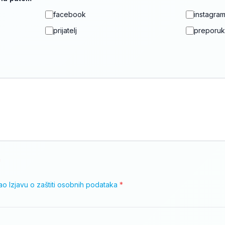
facebook
instagra
prijatelj
preporu
*
o Izjavu o zaštiti osobnih podataka
*