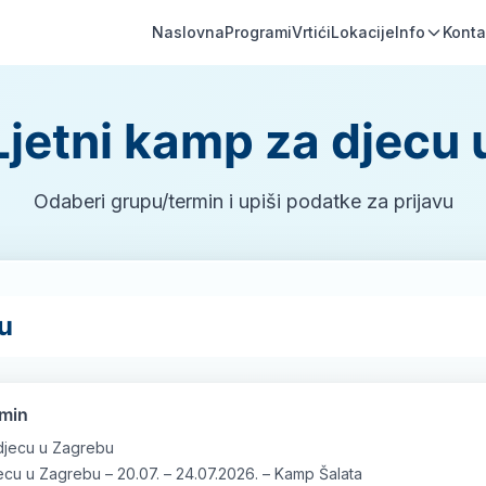
Naslovna
Programi
Vrtići
Lokacije
Info
Konta
 Ljetni kamp za djecu
Odaberi grupu/termin i upiši podatke za prijavu
vu
rmin
 djecu u Zagrebu
ecu u Zagrebu – 20.07. – 24.07.2026. – Kamp Šalata