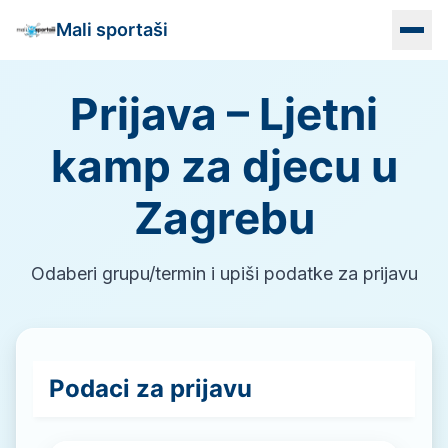
Mali sportaši
Prijava – Ljetni
Naslovna
kamp za djecu u
Programi
Zagrebu
Vrtići
Lokacije
Odaberi grupu/termin i upiši podatke za prijavu
Info
Kontakt
Podaci za prijavu