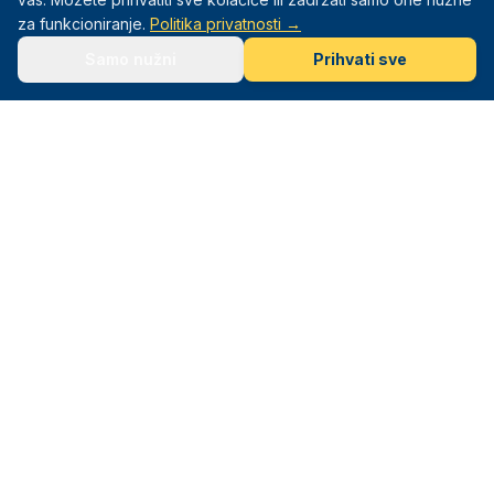
za funkcioniranje.
Politika privatnosti →
Samo nužni
Prihvati sve
Mali Sportaši
Sportska akademija za djecu od 3–12 godina. Sport. Igra.
Razvoj.
Navigacija
Naslovna
Programi
Lokacije
Info
O nama
Olimpijada