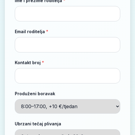
Ime i prezime roditelja
*
Email roditelja
*
Kontakt broj
*
Produženi boravak
Ubrzani tečaj plivanja