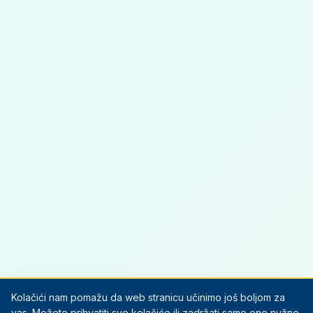
Kolačići nam pomažu da web stranicu učinimo još boljom za
vas. Možete prihvatiti sve kolačiće ili zadržati samo one nužne