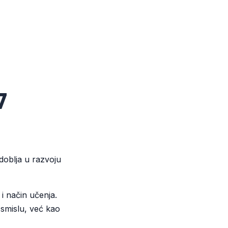
7
zdoblja u razvoju
 i način učenja.
 smislu, već kao