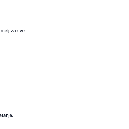
emelj za sve
etanje.