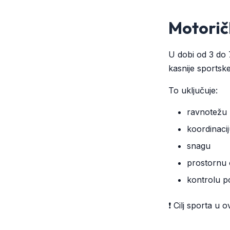
Motoričk
U dobi od 3 do 
kasnije sportsk
To uključuje:
ravnotežu
koordinaci
snagu
prostornu o
kontrolu p
❗ Cilj sporta u 