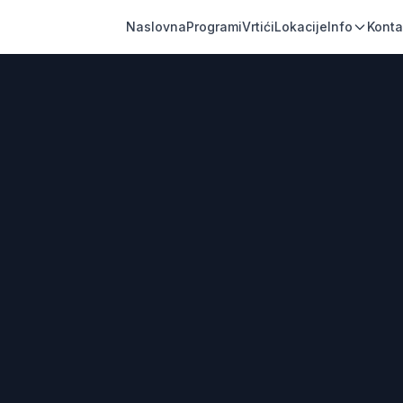
Naslovna
Programi
Vrtići
Lokacije
Info
Konta