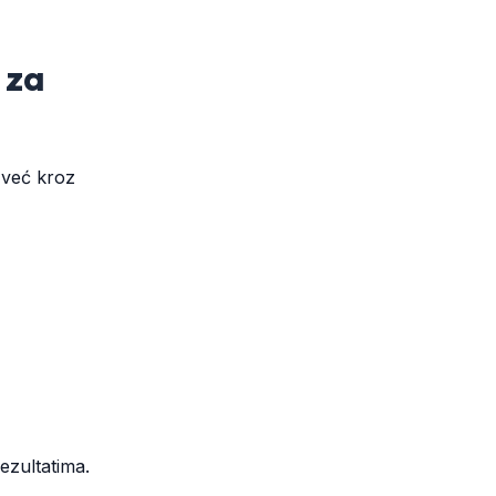
 za
 već kroz
ezultatima.