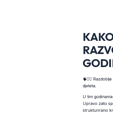
KAKO
RAZV
GODI
🧠🏃‍♂️ Razdoblj
djeteta.
U tim godinama d
Upravo zato spo
strukturirano kr