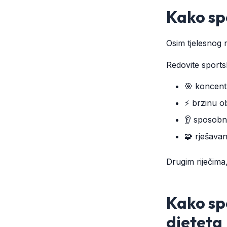
Kako spo
Osim tjelesnog 
Redovite sportsk
🎯 koncentr
⚡ brzinu o
👂 sposobn
🧩 rješava
Drugim riječima,
Kako sp
djeteta