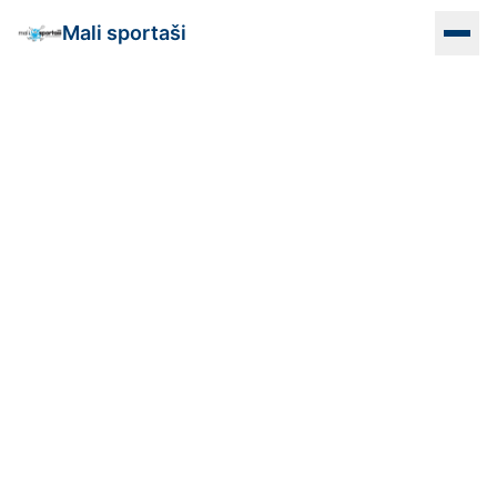
Mali sportaši
Naslovna
Programi
Vrtići
Lokacije
Info
Kontakt