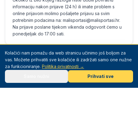
informaciju nakon prijave (24 h) ili imate problem s
online prijavom molimo pošaljete prijavu sa svim
potrebnim podacima na: malisportasi@malisportasi.hr.
Na prijave poslane tijekom vikenda odgovorit ćemo u
ponedjeljak do 17:00 sati.
Kolačići nam pomažu da web stranicu učinimo još boljom za
Plivanje – Novi Jelkovec
vas. Možete prihvatiti sve kolačiće ili zadržati samo one nužne
za funkcioniranje.
Politika privatnosti →
Samo nužni
Prihvati sve
Detalji
NUDIMO VAM:
Redovite vježbe 2 x tjedno po 45 min za
sve uzraste od 3-10 godina